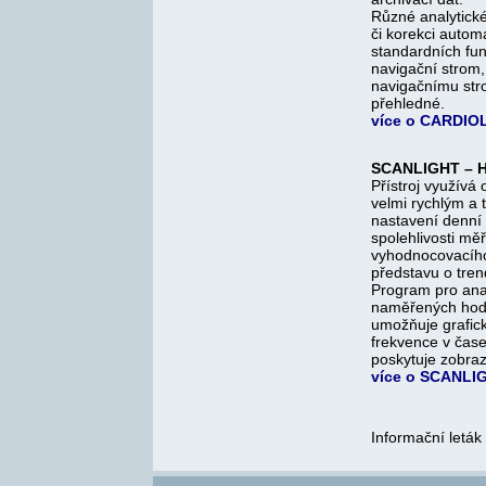
Různé analytické 
či korekci autom
standardních fun
navigační strom
navigačnímu str
přehledné.
více o CARDIO
SCANLIGHT – H
Přístroj využívá
velmi rychlým a
nastavení denní 
spolehlivosti mě
vyhodnocovacího
představu o tren
Program pro ana
naměřených hodno
umožňuje grafic
frekvence v čas
poskytuje zobraz
více o SCANLI
Informační leták