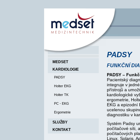
PADSY
MEDSET
FUNKČNÍ DIA
KARDIOLOGIE
PADSY – Funkčn
PADSY
Pacientský diag
integruje v jedn
Holter EKG
přístrojů a umož
kardiologické vy
Holter TK
ergometrie, Holte
PC - EKG
EKG a epizodní 
ucelenou skupinu
Ergometrie
diagnostiku v kar
SLUŽBY
Systém Padsy um
počítačové síti, 
KONTAKT
počítačových pl
Linux, Solaris, 