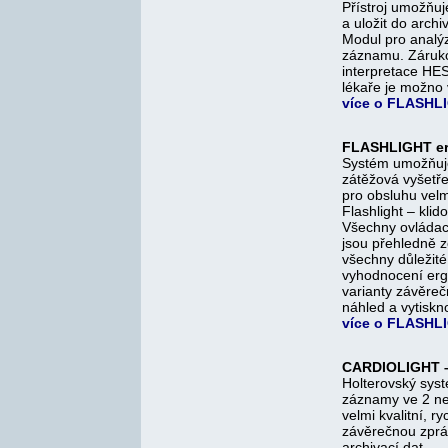
Přístroj umožňu
a uložit do arch
Modul pro analý
záznamu. Zárukou
interpretace HE
lékaře je možno 
více o FLASHL
FLASHLIGHT er
Systém umožňuje 
zátěžová vyšetře
pro obsluhu vel
Flashlight – kli
Všechny ovládací
jsou přehledně 
všechny důležit
vyhodnocení erg
varianty závěrečn
náhled a vytiskn
více o FLASHL
CARDIOLIGHT –
Holterovský syst
záznamy ve 2 ne
velmi kvalitní, r
závěrečnou zprá
archivací dat.