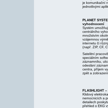
je komunikační 
jednotlivými apl
PLANET SYSTE
vyhodnocení
Systém umožňuje
centrálního vyho
množstvím okolní
vzájemnou výměn
internetu či růz
(např. ZIP, CF, 
Satelitní pracov
speciálním softw
záznamníku, ul
odeslání zázna
centra, příjem 
zpět a zobrazení
FLASHLIGHT – 
Klidový elektroka
nemocnicích a pr
detailech posky
přehled o EKG vy